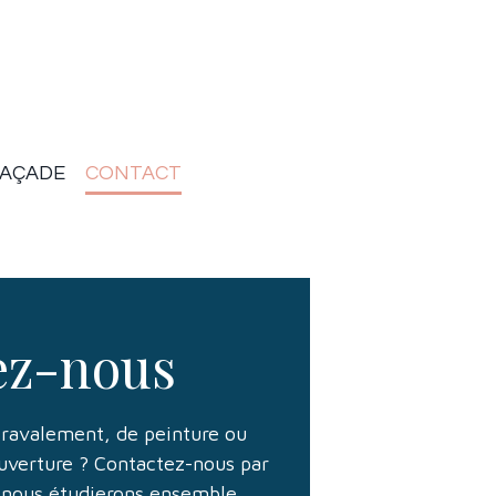
FAÇADE
CONTACT
ez-nous
 ravalement, de peinture ou
ouverture ? Contactez-nous par
, nous étudierons ensemble